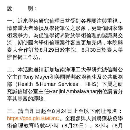
說 明：
一、近來學術研究倫理日益受到各界關注與重視，
情節重大者除損及學術單位之形象，更斲傷國家學
術競爭力。為促進學術界對於學術倫理的認識與交
流，期使國內學術倫理案件審查更加完備，本院與
臺大合作訂於8月29日於本院、8月30日於臺大舉
辦旨揭工作坊。
二、本活動邀請新加坡南洋理工大學研究誠信辦公
室主任Tony Mayer和美國聯邦政府衛生及公共服務
部（Health ＆Human Services， HHS）下屬之研
究誠信辦公室主任Ranjini Ambalavanar兩位講者分
享其豐富的經驗。
三、請自即日起至8月24日止至以下網址報名：
https://goo.gl/LBMDnC
。全程參與人員將獲核發學
術倫理教育時數4小時（8月29日）、3小時（8月