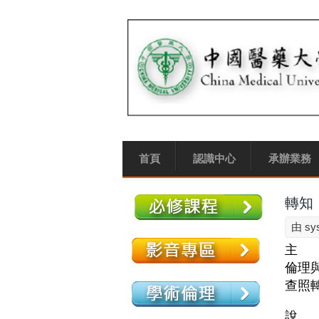
首頁
認識中心
承辦業務
轉知
由
sy
主 
倫理
查照
說