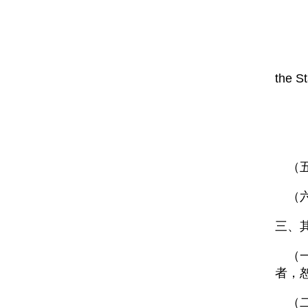
（３
２
（１）講
the 
（２
（３
（五）
（六
三、
（一
者，
（二