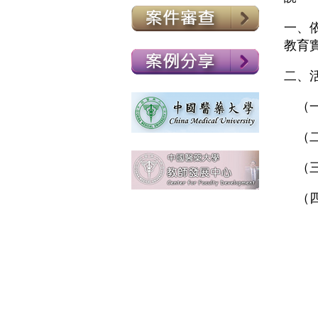
一、
教育
二、
（一）
（二
（三
（四
１
（１）
（２