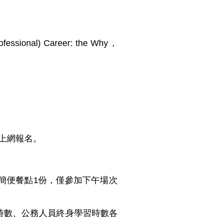
ional) Career: the Why，
e上網報名。
簡便餐點1份，僅參加下午場次
時數、公務人員終身學習時數各