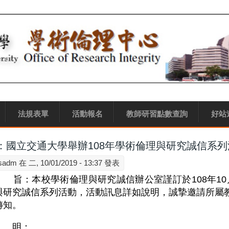
法規表單
活動報名
教師研習點數查詢
好站
：國立交通大學舉辦108年學術倫理與研究誠信系
sadm
在 二, 10/01/2019 - 13:37 發表
旨：本校學術倫理與研究誠信辦公室謹訂於108年10月1
與研究誠信系列活動，活動訊息詳如說明，誠摯邀請所屬
轉知。
 明：