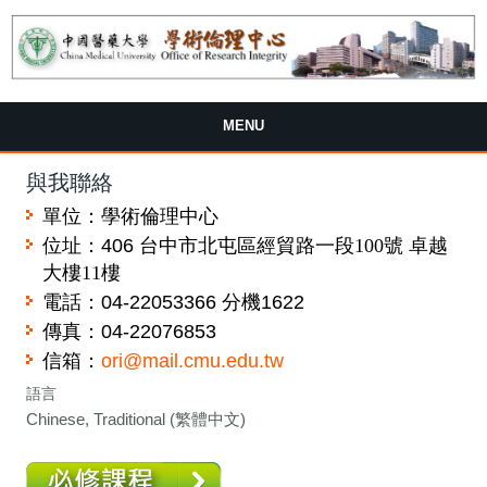
MENU
與我聯絡
單位：學術倫理中心
位址：
406
台中市北屯區經貿路一段100號 卓越
大樓11樓
電話：
04-22053366
分機
1622
傳真：
04-22076853
信箱：
ori@mail.cmu.edu.tw
語言
Chinese, Traditional (繁體中文)