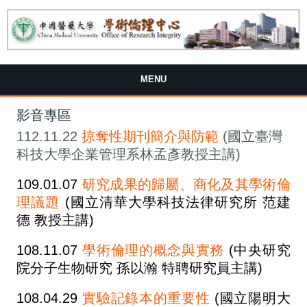
MENU
影音專區
112.11.22
掠奪性期刊簡介與防範
(國立臺灣
科技大學企業管理系林孟彥教授主講)
109.01.07
研究成果的歸屬、商化及其學術倫
理議題
(國立清華大學科技法律研究所 范建
德
教授主講)
108.11.07
學術倫理的概念與實務
(中央研究
院分子生物研究 孫以瀚
特聘研究員主講)
108.04.29
實驗記錄本的重要性
(國立陽明大