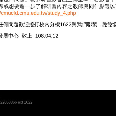
席或想要進一步了解研習內容之教師與同仁點選以
//cmucfd.cmu.edu.tw/study_4.php
任何問題歡迎撥打校內分機
1622
與我們聯繫，謝謝您
發展中心 敬上
108.04.12
號
2053366 ext 1622