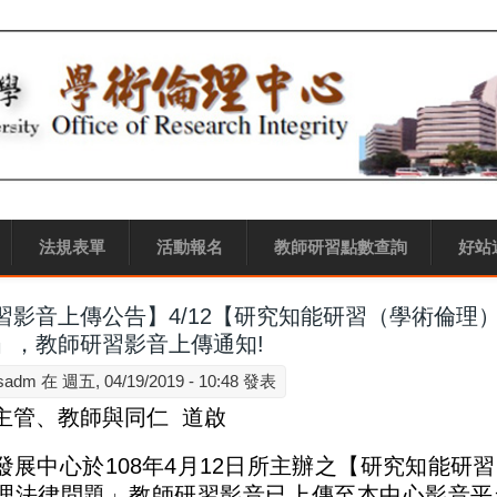
法規表單
活動報名
教師研習點數查詢
好站
習影音上傳公告】4/12【研究知能研習（學術倫理
」，教師研習影音上傳通知!
sadm
在 週五, 04/19/2019 - 10:48 發表
主管、教師與同仁 道啟
發展中心於
108
年
4
月
12
日所主辦之【研究知能研習
理法律問題」教師研習影音已上傳至本中心影音平