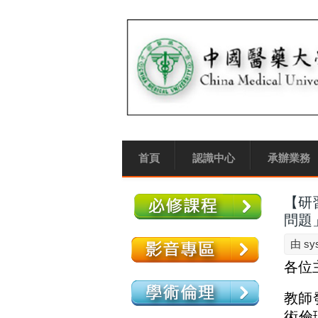
首頁
認識中心
承辦業務
【研
問題
由
sy
各位
教師
術倫