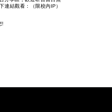
下連結觀看：（限校內
IP
）
!